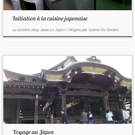
Initiation à la cuisine japonaise
24 octobre 2019
dans
Le Japon
/
Niigata
par
Valérie De Gordon
Voyage au Japon