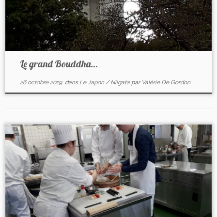
Le grand Bouddha…
26 octobre 2019
dans
Le Japon
/
Niigata
par
Valérie De Gordon