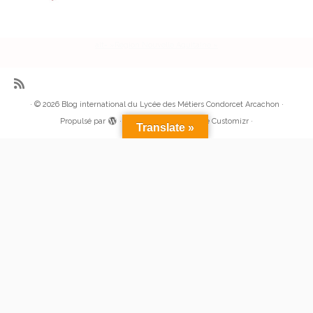
alt= »Région Nouvelle Aquitaine »
·
© 2026
Blog international du Lycée des Métiers Condorcet Arcachon
·
Propulsé par
·
Réalisé avec the
Thème Customizr
·
Translate »