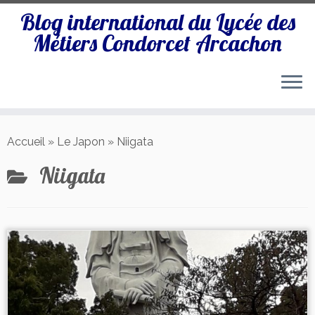
Blog international du Lycée des
Métiers Condorcet Arcachon
Passer
au
Accueil
»
Le Japon
»
Niigata
contenu
Niigata