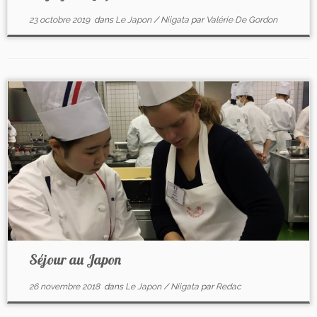
23 octobre 2019
dans
Le Japon
/
Niigata
par
Valérie De Gordon
Séjour au Japon
26 novembre 2018
dans
Le Japon
/
Niigata
par
Redac