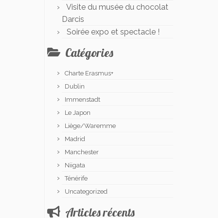
Visite du musée du chocolat
Darcis
Soirée expo et spectacle !
Catégories
Charte Erasmus+
Dublin
Immenstadt
Le Japon
Liège/Waremme
Madrid
Manchester
Niigata
Ténérife
Uncategorized
Articles récents