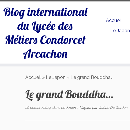
Blog international
Accueil
du Lycée des
Le Japo
Métiers Condorcet
Arcachon
Passer
au
Accueil
»
Le Japon
»
Le grand Bouddha…
contenu
Le grand Bouddha…
26 octobre 2019
dans
Le Japon
/
Niigata
par
Valérie De Gordon