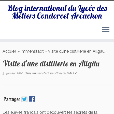
Blog international du Lycée des
Métiers Condorcet Arcachon
Passer
au
Accueil
»
Immenstadt
»
Visite d’une distillerie en Allgäu
contenu
Visite d’une distillerie en Allgäu
31 janvier 2020
dans
Immenstadt
par
Christel GALLY
Les élèves français ont découvert les secrets de la