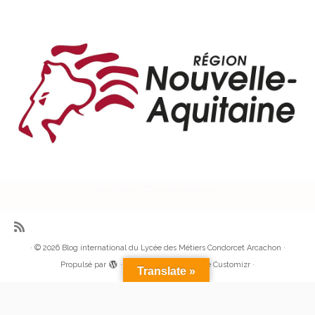
alt= »Région Nouvelle Aquitaine »
·
© 2026
Blog international du Lycée des Métiers Condorcet Arcachon
·
Propulsé par
·
Réalisé avec the
Thème Customizr
·
Translate »