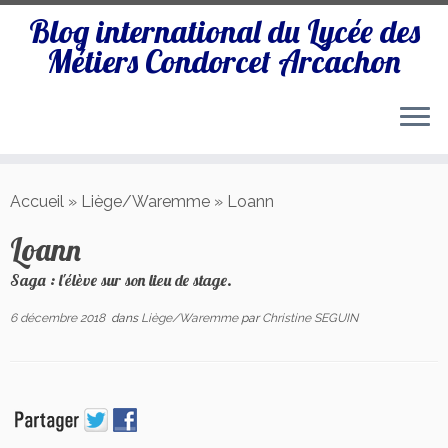
Blog international du Lycée des
Métiers Condorcet Arcachon
Passer
au
Accueil
»
Liège/Waremme
»
Loann
contenu
Loann
Saga : l'élève sur son lieu de stage.
6 décembre 2018
dans
Liège/Waremme
par
Christine SEGUIN