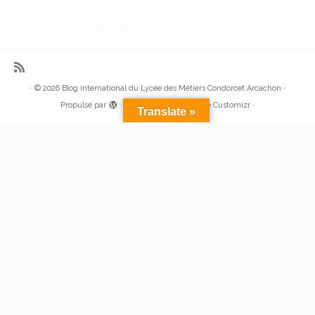
alt= »Région Nouvelle Aquitaine »
·
© 2026
Blog international du Lycée des Métiers Condorcet Arcachon
·
Propulsé par
·
Réalisé avec the
Thème Customizr
·
Translate »