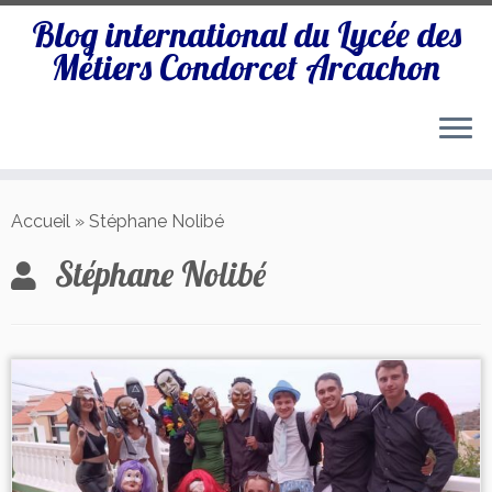
Blog international du Lycée des
Métiers Condorcet Arcachon
Passer
au
Accueil
»
Stéphane Nolibé
contenu
Stéphane Nolibé