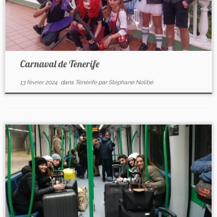
Carnaval de Tenerife
13 février 2024
dans
Ténérife
par
Stéphane Nolibé