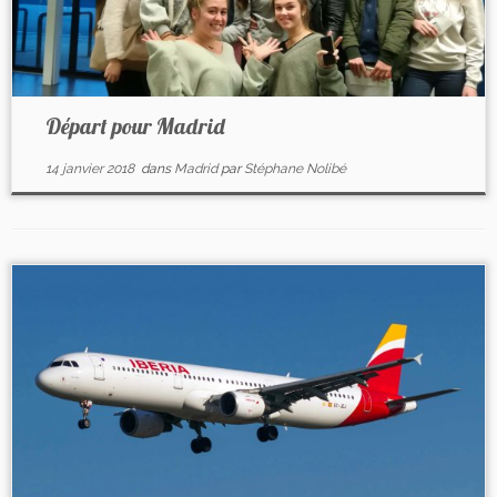
Départ pour Madrid
14 janvier 2018
dans
Madrid
par
Stéphane Nolibé