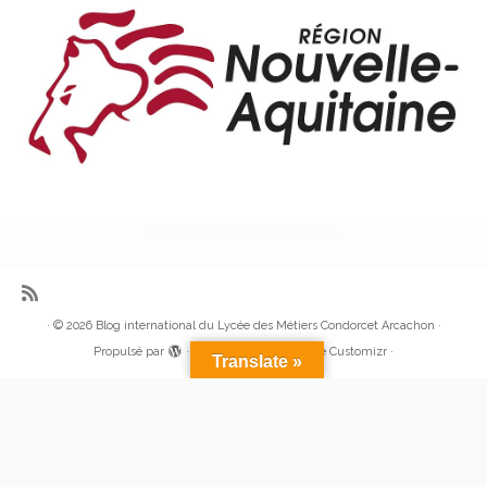
alt= »Région Nouvelle Aquitaine »
·
© 2026
Blog international du Lycée des Métiers Condorcet Arcachon
·
Propulsé par
·
Réalisé avec the
Thème Customizr
·
Translate »