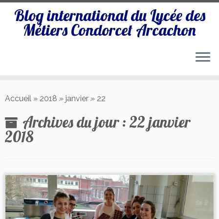
Blog international du Lycée des
Métiers Condorcet Arcachon
Passer
au
Accueil
»
2018
»
janvier
»
22
contenu
Archives du jour :
22 janvier
2018