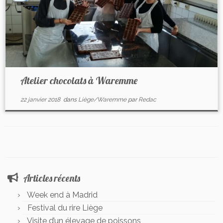
Atelier chocolats à Waremme
22 janvier 2018
dans
Liège/Waremme
par
Redac
Articles récents
Week end à Madrid
Festival du rire Liège
Visite d’un élevage de poissons