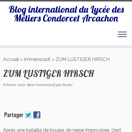
Blog international du Lycée des
Métiers Condorcet Arcachon
Passer
au
Accueil
»
Immenstadt
»
ZUM LUSTIGER HIRSCH
contenu
ZUM LUSTIGER HIRSCH
8 février 2020
dans
Immenstadt
par
Redac
Après une bataille de boules de neige improvisée, c’est