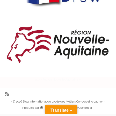
alt= »Région Nouvelle Aquitaine »
·
© 2026
Blog international du Lycée des Métiers Condorcet Arcachon
·
Propulsé par
·
Réalisé avec the
Thème Customizr
·
Translate »