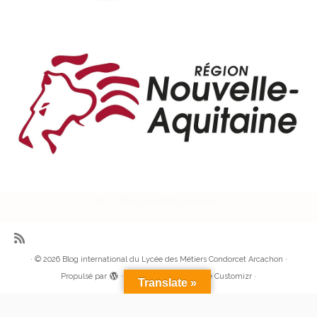
alt= »Région Nouvelle Aquitaine »
·
© 2026
Blog international du Lycée des Métiers Condorcet Arcachon
·
Propulsé par
·
Réalisé avec the
Thème Customizr
·
Translate »