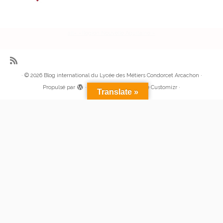
alt= »Région Nouvelle Aquitaine »
·
© 2026
Blog international du Lycée des Métiers Condorcet Arcachon
·
Propulsé par
·
Réalisé avec the
Thème Customizr
·
Translate »