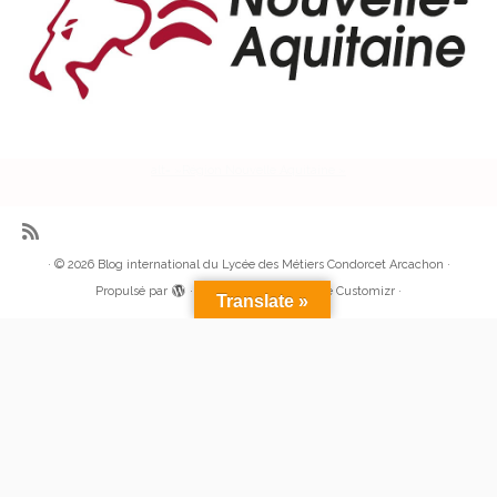
alt= »Région Nouvelle Aquitaine »
·
© 2026
Blog international du Lycée des Métiers Condorcet Arcachon
·
Propulsé par
·
Réalisé avec the
Thème Customizr
·
Translate »