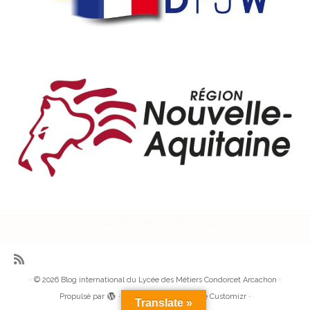
alt= »Région Nouvelle Aquitaine »
·
© 2026
Blog international du Lycée des Métiers Condorcet Arcachon
·
Propulsé par
·
Réalisé avec the
Thème Customizr
·
Translate »