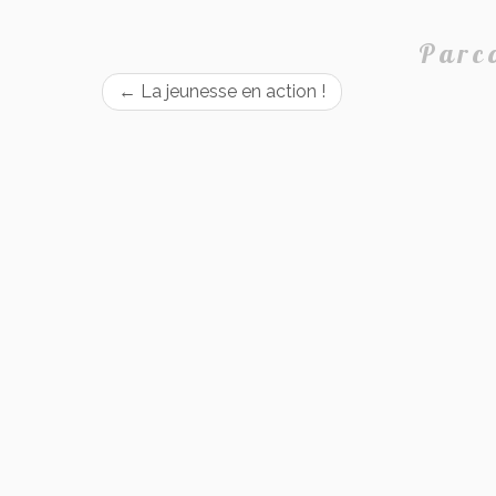
Parco
←
La jeunesse en action !