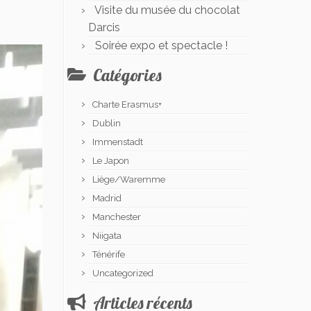
Visite du musée du chocolat
Darcis
Soirée expo et spectacle !
Catégories
Charte Erasmus+
Dublin
Immenstadt
Le Japon
Liège/Waremme
Madrid
Manchester
Niigata
Ténérife
Uncategorized
Articles récents