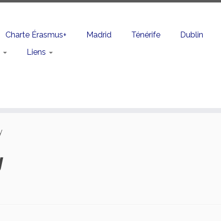
Charte Érasmus+
Madrid
Ténérife
Dublin
n
Liens
y
y