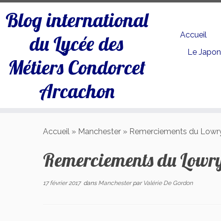
Blog international
Accueil
du Lycée des
Le Japo
Métiers Condorcet
Arcachon
Passer
au
Accueil
»
Manchester
»
Remerciements du Lowr
contenu
Remerciements du Lowr
17 février 2017
dans
Manchester
par
Valérie De Gordon