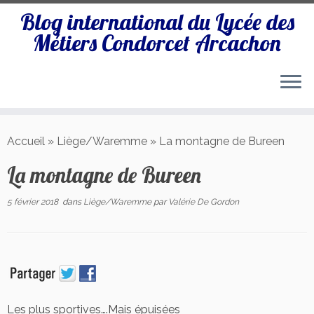
Blog international du Lycée des
Métiers Condorcet Arcachon
Passer
au
Accueil
»
Liège/Waremme
»
La montagne de Bureen
contenu
La montagne de Bureen
5 février 2018
dans
Liège/Waremme
par
Valérie De Gordon
Les plus sportives….Mais épuisées